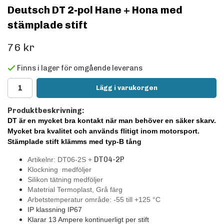
Deutsch DT 2-pol Hane + Hona med
stämplade stift
76 kr
Finns i lager för omgående leverans
Lägg i varukorgen
Produktbeskrivning:
DT är en mycket bra kontakt när man behöver en säker skarv.
Mycket bra kvalitet och används flitigt inom motorsport.
Stämplade stift klämms med typ-B tång
DT04-2P
Artikelnr: DT06-2S +
Klockning medföljer
Silikon tätning medföljer
Matetrial Termoplast, Grå färg
Arbetstemperatur område: -55 till +125
°C
IP klassning IP67
Klarar 13 Ampere kontinuerligt per stift