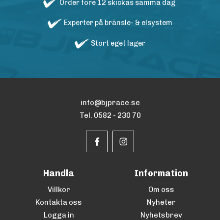
Order före 12 skickas samma dag
Experter på bränsle- & elsystem
Stort eget lager
info@bjprace.se
Tel. 0582 - 230 70
Handla
Information
Villkor
Om oss
Kontakta oss
Nyheter
Logga in
Nyhetsbrev