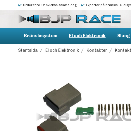
Order före 12 skickas samma dag
Experter på bränsle- & elsy
Bränslesystem
El och Elektronik
Slang 
Startsida
/
El och Elektronik
/
Kontakter
/
Kontakt