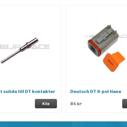
t solida till DT kontakter
Deutsch DT 6-pol Hane
84 kr
Köp