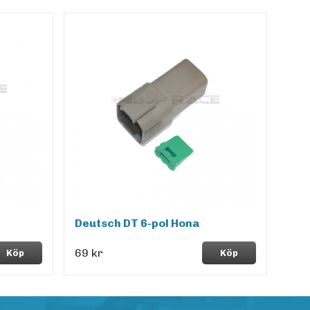
Deutsch DT 6-pol Hona
69 kr
Köp
Köp