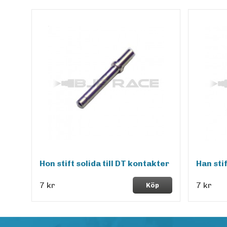
Hon stift solida till DT kontakter
Han stif
7 kr
7 kr
Köp