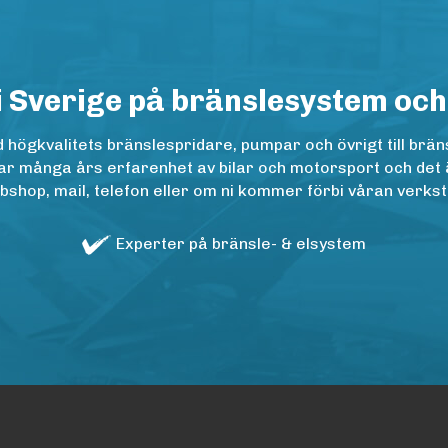
i Sverige på bränslesystem och
ögkvalitets bränslespridare, pumpar och övrigt till bräns
r många års erfarenhet av bilar och motorsport och det är n
op, mail, telefon eller om ni kommer förbi våran verkstad
Experter på bränsle- & elsystem