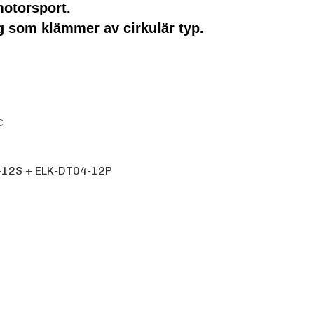
motorsport.
ng som klämmer av cirkulär typ.
C
-12S + ELK-DT04-12P