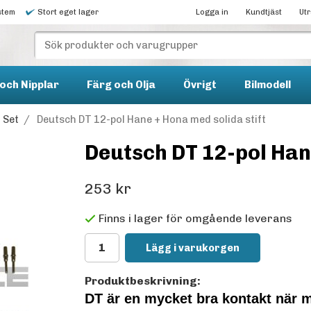
stem
Stort eget lager
Logga in
Kundtjäst
Ut
och Nipplar
Färg och Olja
Övrigt
Bilmodell
 Set
/
Deutsch DT 12-pol Hane + Hona med solida stift
Deutsch DT 12-pol Hane
253 kr
Finns i lager för omgående leverans
Lägg i varukorgen
Produktbeskrivning:
DT är en mycket bra kontakt när 