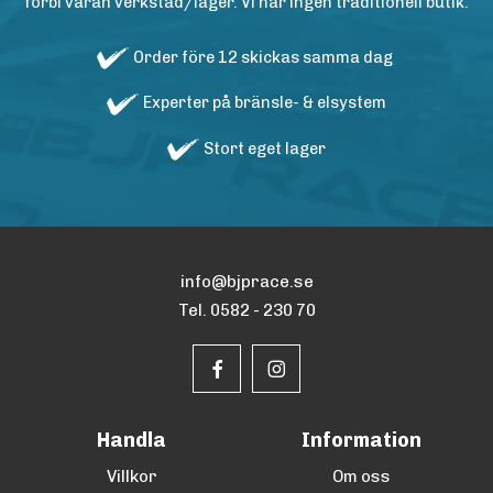
förbi våran verkstad/lager. Vi har ingen traditionell butik.
Order före 12 skickas samma dag
Experter på bränsle- & elsystem
Stort eget lager
info@bjprace.se
Tel. 0582 - 230 70
Handla
Information
Villkor
Om oss