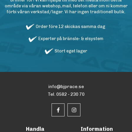
brinner för! Vi kan hjälpa till med det mesta inom detta
område via våran webshop, mail, telefon eller om ni kommer
förbi våran verkstad/lager. Vi har ingen traditionell butik.
Order före 12 skickas samma dag
Experter på bränsle- & elsystem
Stort eget lager
info@bjprace.se
Tel. 0582 - 230 70
Handla
Information