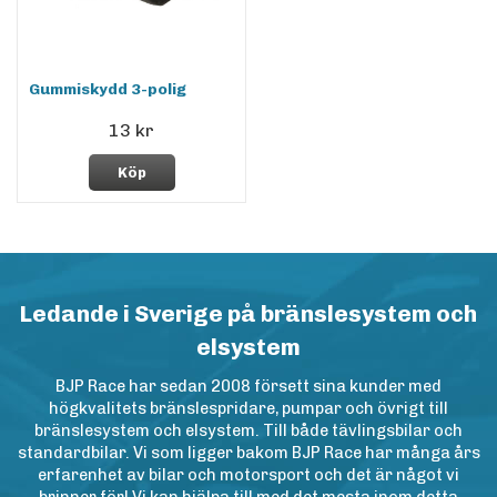
Gummiskydd 3-polig
13 kr
Köp
Ledande i Sverige på bränslesystem och
elsystem
BJP Race har sedan 2008 försett sina kunder med
högkvalitets bränslespridare, pumpar och övrigt till
bränslesystem och elsystem. Till både tävlingsbilar och
standardbilar. Vi som ligger bakom BJP Race har många års
erfarenhet av bilar och motorsport och det är något vi