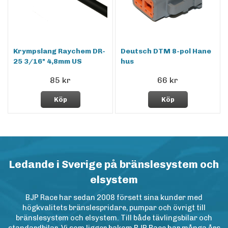
Krympslang Raychem DR-
Deutsch DTM 8-pol Hane
25 3/16" 4,8mm US
hus
85 kr
66 kr
Köp
Köp
Ledande i Sverige på bränslesystem och
elsystem
BJP Race har sedan 2008 försett sina kunder med
högkvalitets bränslespridare, pumpar och övrigt till
bränslesystem och elsystem. Till både tävlingsbilar och