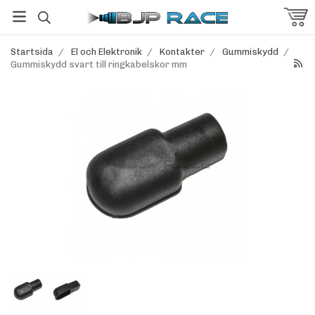
Startsida
/
El och Elektronik
/
Kontakter
/
Gummiskydd
/
Gummiskydd svart till ringkabelskor mm