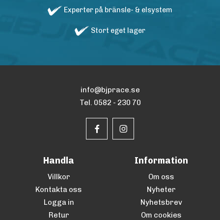
Experter på bränsle- & elsystem
Stort eget lager
info@bjprace.se
Tel. 0582 - 230 70
Handla
Information
Villkor
Om oss
Kontakta oss
Nyheter
Logga in
Nyhetsbrev
Retur
Om cookies