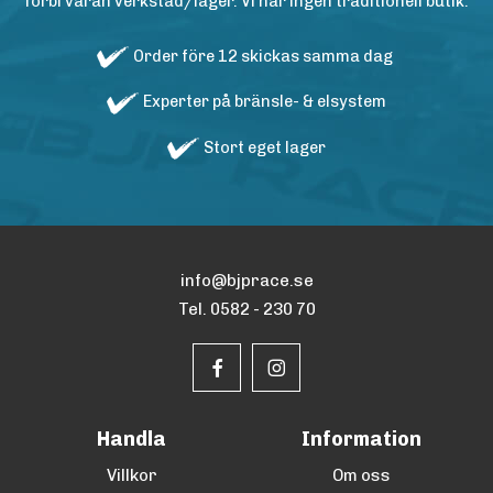
förbi våran verkstad/lager. Vi har ingen traditionell butik.
Order före 12 skickas samma dag
Experter på bränsle- & elsystem
Stort eget lager
info@bjprace.se
Tel. 0582 - 230 70
Handla
Information
Villkor
Om oss