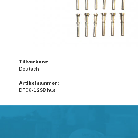
Tillverkare:
Deutsch
Artikelnummer:
DT06-12SB hus