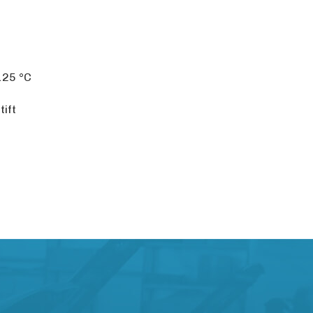
+125
°C
ift