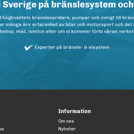
i Sverige på bränslesystem och
ögkvalitets bränslespridare, pumpar och övrigt till bräns
r många års erfarenhet av bilar och motorsport och det är n
op, mail, telefon eller om ni kommer förbi våran verkstad
Experter på bränsle- & elsystem
Information
Om oss
ss
Nyheter