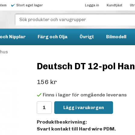
stem
Stort eget lager
Logga in
Kundtjäst
Ut
och Nipplar
Färg och Olja
Övrigt
Bilmodell
 hus
Deutsch DT 12-pol Han
156 kr
Finns i lager för omgående leverans
Lägg i varukorgen
Produktbeskrivning:
Svart kontakt till Hard wire PDM.