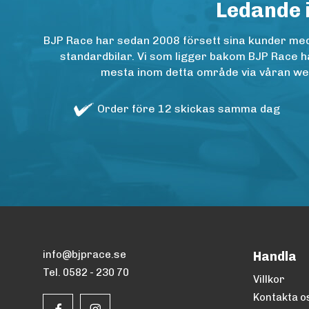
Ledande 
BJP Race har sedan 2008 försett sina kunder med h
standardbilar. Vi som ligger bakom BJP Race ha
mesta inom detta område via våran websh
Order före 12 skickas samma dag
info@bjprace.se
Handla
Tel. 0582 - 230 70
Villkor
Kontakta o