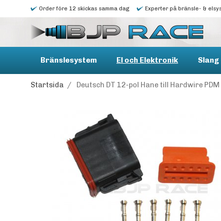
Order före 12 skickas samma dag
Experter på bränsle- & elsy
Bränslesystem
El och Elektronik
Slang 
Startsida
/
Deutsch DT 12-pol Hane till Hardwire PDM