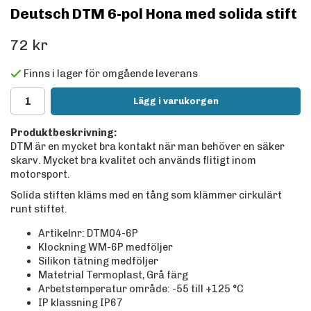
Deutsch DTM 6-pol Hona med solida stift
72 kr
Finns i lager för omgående leverans
Lägg i varukorgen
Produktbeskrivning:
DTM är en mycket bra kontakt när man behöver en säker
skarv. Mycket bra kvalitet och används flitigt inom
motorsport.
Solida stiften kläms med en tång som klämmer cirkulärt
runt stiftet.
Artikelnr: DTM04-6P
Klockning WM-6P medföljer
Silikon tätning medföljer
Matetrial Termoplast, Grå färg
Arbetstemperatur område: -55 till +125
°C
IP klassning IP67