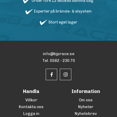
Order före 12 skickas samma dag
Experter på bränsle- & elsystem
Stort eget lager
info@bjprace.se
Tel. 0582 - 230 70
Handla
Information
Villkor
Om oss
Kontakta oss
Nyheter
Logga in
Nyhetsbrev