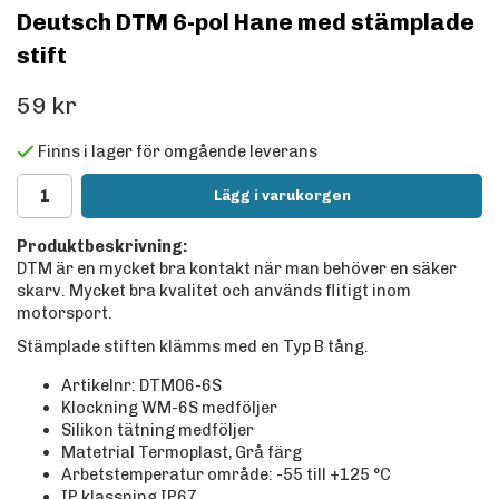
Deutsch DTM 6-pol Hane med stämplade
stift
59 kr
Finns i lager för omgående leverans
Lägg i varukorgen
Produktbeskrivning:
DTM är en mycket bra kontakt när man behöver en säker
skarv. Mycket bra kvalitet och används flitigt inom
motorsport.
Stämplade stiften klämms med en Typ B tång.
Artikelnr: DTM06-6S
Klockning WM-6S medföljer
Silikon tätning medföljer
Matetrial Termoplast, Grå färg
Arbetstemperatur område: -55 till +125
°C
IP klassning IP67