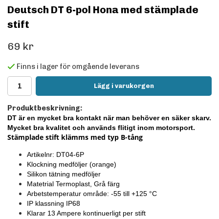
Deutsch DT 6-pol Hona med stämplade
stift
69 kr
Finns i lager för omgående leverans
Lägg i varukorgen
Produktbeskrivning:
DT är en mycket bra kontakt när man behöver en säker skarv.
Mycket bra kvalitet och används flitigt inom motorsport.
Stämplade stift klämms med typ B-tång
Artikelnr: DT04-6P
Klockning medföljer
(orange)
Silikon tätning medföljer
Matetrial Termoplast, Grå färg
Arbetstemperatur område: -55 till +125
°C
IP klassning IP68
Klarar 13 Ampere kontinuerligt per stift