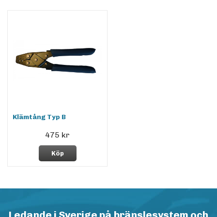
Klämtång Typ B
475 kr
Köp
Ledande i Sverige på bränslesystem och