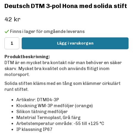
Deutsch DTM 3-pol Hona med solida stift
42 kr
Finns i lager för omgående leverans
Lägg i varukorgen
Produktbeskrivning:
DTM är en mycket bra kontakt när man behöver en säker
skarv. Mycket bra kvalitet och används flitigt inom
motorsport.
Solida stiften kläms med en tång som klämmer cirkulärt
runt stiftet.
Artikelnr: DTM04-3P
Klockning WM-3P medföljer (orange)
Silikon tätning medföljer
Matetrial Termoplast, Grå färg
Arbetstemperatur område: -55 till +125
°C
IP klassning IP67