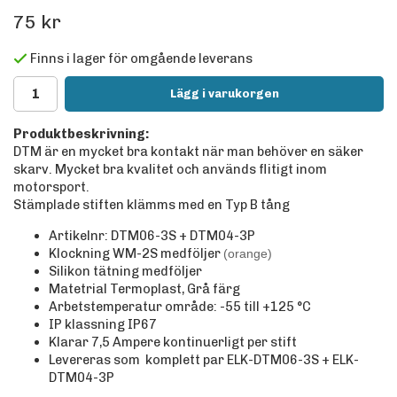
75 kr
Finns i lager för omgående leverans
Lägg i varukorgen
Produktbeskrivning:
DTM är en mycket bra kontakt när man behöver en säker
skarv. Mycket bra kvalitet och används flitigt inom
motorsport.
Stämplade stiften klämms med en Typ B tång
Artikelnr: DTM06-3S + DTM04-3P
Klockning WM-2S medföljer
(orange)
Silikon tätning medföljer
Matetrial Termoplast, Grå färg
Arbetstemperatur område: -55 till +125
°C
IP klassning IP67
Klarar 7,5 Ampere kontinuerligt per stift
Levereras som komplett par ELK-DTM06-3S + ELK-
DTM04-3P