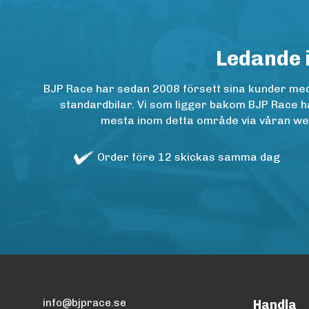
Ledande 
BJP Race har sedan 2008 försett sina kunder med h
standardbilar. Vi som ligger bakom BJP Race ha
mesta inom detta område via våran websh
Order före 12 skickas samma dag
info@bjprace.se
Handla