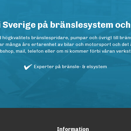
i Sverige på bränslesystem och
ögkvalitets bränslespridare, pumpar och övrigt till bräns
r många års erfarenhet av bilar och motorsport och det är n
op, mail, telefon eller om ni kommer förbi våran verkstad
Experter på bränsle- & elsystem
Information