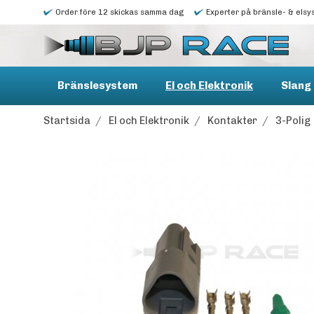
Order före 12 skickas samma dag
Experter på bränsle- & elsy
Bränslesystem
El och Elektronik
Slang 
Startsida
/
El och Elektronik
/
Kontakter
/
3-Polig