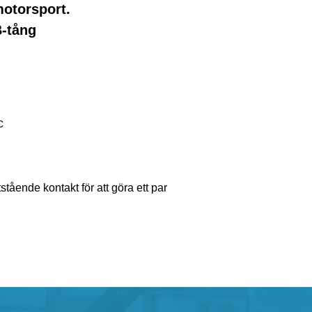
motorsport.
B-tång
C
tående kontakt för att göra ett par