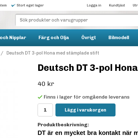
stem
Stort eget lager
Logga in
Kundtjäst
Ut
och Nipplar
Färg och Olja
Övrigt
Bilmodell
/
Deutsch DT 3-pol Hona med stämplade stift
Deutsch DT 3-pol Hona
40 kr
Finns i lager för omgående leverans
Lägg i varukorgen
Produktbeskrivning:
DT är en mycket bra kontakt när 