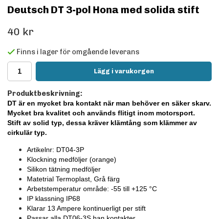
Deutsch DT 3-pol Hona med solida stift
40 kr
Finns i lager för omgående leverans
Lägg i varukorgen
Produktbeskrivning:
DT är en mycket bra kontakt när man behöver en säker skarv.
Mycket bra kvalitet och används flitigt inom motorsport.
Stift av solid typ, dessa kräver klämtång som klämmer av
cirkulär typ.
Artikelnr: DT04-3P
Klockning medföljer
(orange)
Silikon tätning medföljer
Matetrial Termoplast, Grå färg
Arbetstemperatur område: -55 till +125
°C
IP klassning IP68
Klarar 13 Ampere kontinuerligt per stift
Passar alla DT06-3S han kontakter