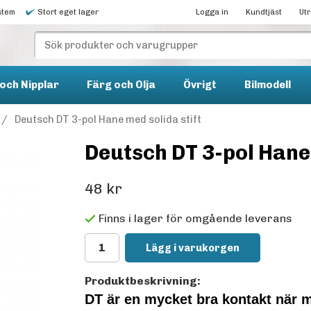
stem
Stort eget lager
Logga in
Kundtjäst
Ut
och Nipplar
Färg och Olja
Övrigt
Bilmodell
/
Deutsch DT 3-pol Hane med solida stift
Deutsch DT 3-pol Hane 
48 kr
Finns i lager för omgående leverans
Lägg i varukorgen
Produktbeskrivning:
DT är en mycket bra kontakt när 