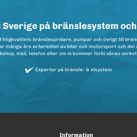
i Sverige på bränslesystem och
ögkvalitets bränslespridare, pumpar och övrigt till bräns
r många års erfarenhet av bilar och motorsport och det är n
op, mail, telefon eller om ni kommer förbi våran verkstad
Experter på bränsle- & elsystem
Information