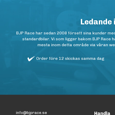
Ledande 
BJP Race har sedan 2008 försett sina kunder med h
standardbilar. Vi som ligger bakom BJP Race ha
mesta inom detta område via våran websh
Order före 12 skickas samma dag
info@bjprace.se
Handla