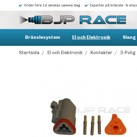
Order före 12 skickas samma dag
Experter på bränsle- & elsy
Bränslesystem
El och Elektronik
Slang 
Startsida
/
El och Elektronik
/
Kontakter
/
3-Polig