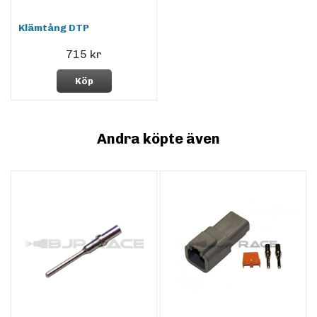
Klämtång DTP
715 kr
Köp
Andra köpte även