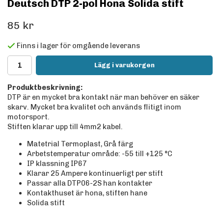
Deutsch DTP 2-pol Hona Solida stift
85 kr
Finns i lager för omgående leverans
Lägg i varukorgen
Produktbeskrivning:
DTP är en mycket bra kontakt när man behöver en säker
skarv. Mycket bra kvalitet och används flitigt inom
motorsport.
Stiften klarar upp till 4mm2 kabel.
Matetrial Termoplast, Grå färg
Arbetstemperatur område: -55 till +125
°C
IP klassning IP67
Klarar 25 Ampere kontinuerligt per stift
Passar alla DTP06-2S han kontakter
Kontakthuset är hona, stiften hane
Solida stift