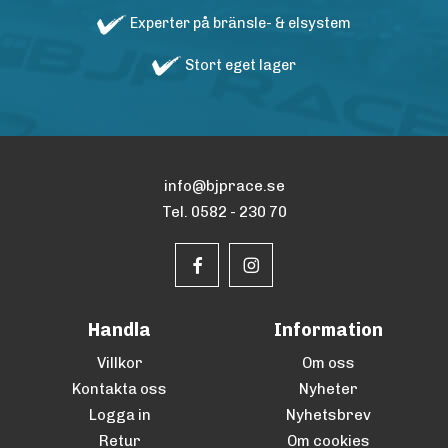
Experter på bränsle- & elsystem
Stort eget lager
info@bjprace.se
Tel. 0582 - 230 70
Handla
Information
Villkor
Om oss
Kontakta oss
Nyheter
Logga in
Nyhetsbrev
Retur
Om cookies