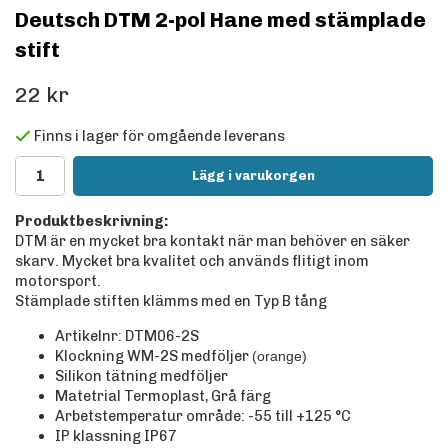
Deutsch DTM 2-pol Hane med stämplade
stift
22 kr
Finns i lager för omgående leverans
Lägg i varukorgen
Produktbeskrivning:
DTM är en mycket bra kontakt när man behöver en säker
skarv. Mycket bra kvalitet och används flitigt inom
motorsport.
Stämplade stiften klämms med en Typ B tång
Artikelnr: DTM06-2S
Klockning WM-2S medföljer
(orange)
Silikon tätning medföljer
Matetrial Termoplast, Grå färg
Arbetstemperatur område: -55 till +125
°C
IP klassning IP67