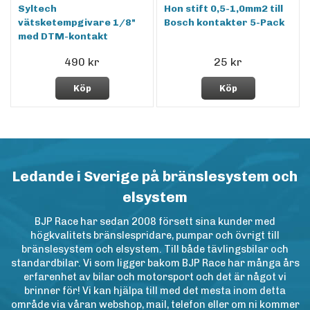
Syltech
Hon stift 0,5-1,0mm2 till
vätsketempgivare 1/8"
Bosch kontakter 5-Pack
med DTM-kontakt
490 kr
25 kr
Köp
Köp
Ledande i Sverige på bränslesystem och
elsystem
BJP Race har sedan 2008 försett sina kunder med
högkvalitets bränslespridare, pumpar och övrigt till
bränslesystem och elsystem. Till både tävlingsbilar och
standardbilar. Vi som ligger bakom BJP Race har många års
erfarenhet av bilar och motorsport och det är något vi
brinner för! Vi kan hjälpa till med det mesta inom detta
område via våran webshop, mail, telefon eller om ni kommer