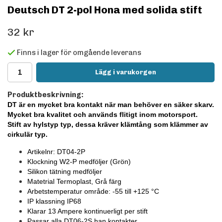
Deutsch DT 2-pol Hona med solida stift
32 kr
Finns i lager för omgående leverans
Lägg i varukorgen
Produktbeskrivning:
DT är en mycket bra kontakt när man behöver en säker skarv.
Mycket bra kvalitet och används flitigt inom motorsport.
Stift av hylstyp typ, dessa kräver klämtång som klämmer av
cirkulär typ.
Artikelnr: DT04-2P
Klockning W2-P medföljer
(Grön)
Silikon tätning medföljer
Matetrial Termoplast, Grå färg
Arbetstemperatur område: -55 till +125
°C
IP klassning IP68
Klarar 13 Ampere kontinuerligt per stift
Passar alla DT06-2S han kontakter