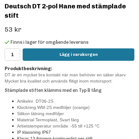
Deutsch DT 2-pol Hane med stämplade
stift
53 kr
Finns i lager för omgående leverans
Lägg i varukorgen
Produktbeskrivning:
DT är en mycket bra kontakt när man behöver en säker skarv.
Mycket bra kvalitet och används flitigt inom motorsport.
Stämplade stiften klämms med en Typ B tång
Artikelnr: DT06-2S
Klockning WM-2S medföljer
(orange)
Silikon tätning medföljer
Matetrial Termoplast, Svart färg
Arbetstemperatur område: -55 till +125
°C
IP klassning IP67
Klarar 13 Ampere kontinuerligt per stift