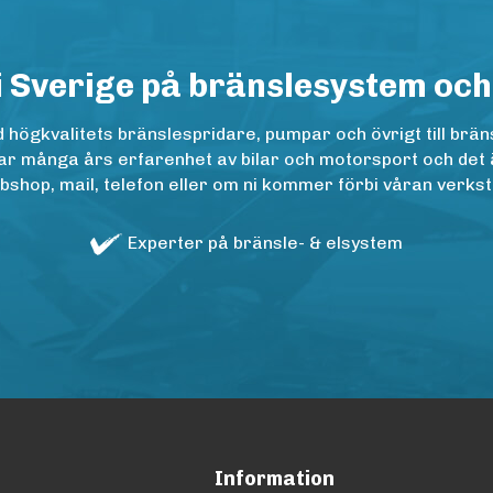
i Sverige på bränslesystem och
ögkvalitets bränslespridare, pumpar och övrigt till bräns
r många års erfarenhet av bilar och motorsport och det är n
op, mail, telefon eller om ni kommer förbi våran verkstad
Experter på bränsle- & elsystem
Information