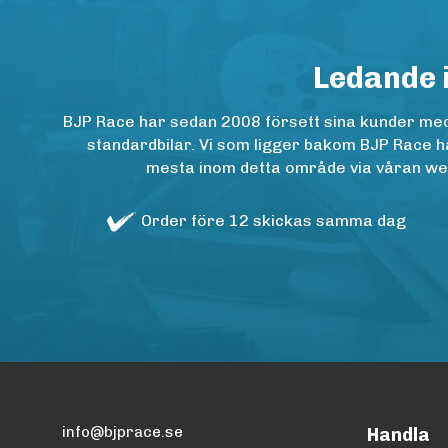
Ledande 
BJP Race har sedan 2008 försett sina kunder med h
standardbilar. Vi som ligger bakom BJP Race ha
mesta inom detta område via våran websh
Order före 12 skickas samma dag
info@bjprace.se
Handla