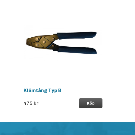
Klämtång Typ B
475 kr
Köp