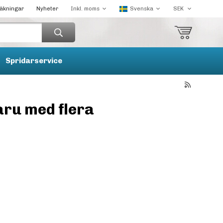
räkningar
Nyheter
Spridarservice
aru med flera