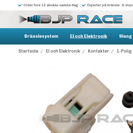
Order före 12 skickas samma dag
Experter på bränsle- & elsy
Bränslesystem
El och Elektronik
Slang 
Startsida
/
El och Elektronik
/
Kontakter
/
1-Polig