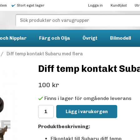
stem
Stort eget lager
Logga in
Kundtjäst
Ut
och Nipplar
Färg och Olja
Övrigt
Bilmodell
/
Diff temp kontakt Subaru med flera
Diff temp kontakt Sub
100 kr
Finns i lager för omgående leverans
Lägg i varukorgen
Produktbeskrivning:
Elkontakt till Subaru diff temp