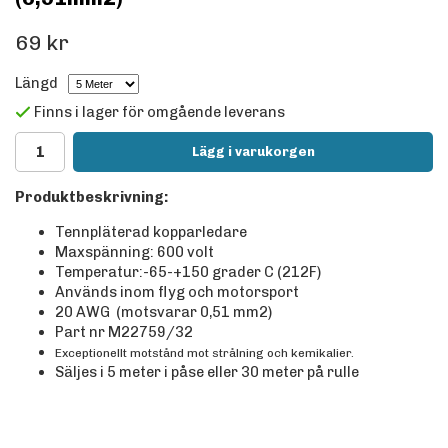
69 kr
Längd
Finns i lager för omgående leverans
Lägg i varukorgen
Produktbeskrivning:
Tennpläterad kopparledare
Maxspänning: 600 volt
Temperatur:-65-+150 grader C (212F)
Används inom flyg och motorsport
20 AWG (motsvarar 0,51 mm2)
Part nr M22759/32
Exceptionellt motstånd mot strålning och kemikalier.
Säljes i 5 meter i påse eller 30 meter på rulle