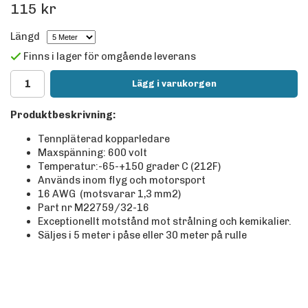
115 kr
Längd
Finns i lager för omgående leverans
Lägg i varukorgen
Produktbeskrivning:
Tennpläterad kopparledare
Maxspänning: 600 volt
Temperatur:-65-+150 grader C (212F)
Används inom flyg och motorsport
16 AWG (motsvarar 1,3 mm2)
Part nr M22759/32-16
Exceptionellt motstånd mot strålning och kemikalier.
Säljes i 5 meter i påse eller 30 meter på rulle