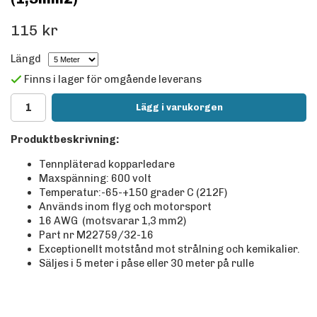
115 kr
Längd
Finns i lager för omgående leverans
Lägg i varukorgen
Produktbeskrivning:
Tennpläterad kopparledare
Maxspänning: 600 volt
Temperatur:-65-+150 grader C (212F)
Används inom flyg och motorsport
16 AWG (motsvarar 1,3 mm2)
Part nr M22759/32-16
Exceptionellt motstånd mot strålning och kemikalier.
Säljes i 5 meter i påse eller 30 meter på rulle