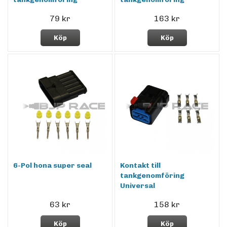
79 kr
163 kr
Köp
Köp
6-Pol hona super seal
Kontakt till
tankgenomföring
Universal
63 kr
158 kr
Köp
Köp