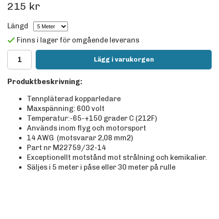
215 kr
Längd
Finns i lager för omgående leverans
Lägg i varukorgen
Produktbeskrivning:
Tennpläterad kopparledare
Maxspänning: 600 volt
Temperatur:-65-+150 grader C (212F)
Används inom flyg och motorsport
14 AWG (motsvarar 2,08 mm2)
Part nr M22759/32-14
Exceptionellt motstånd mot strålning och kemikalier.
Säljes i 5 meter i påse eller 30 meter på rulle