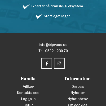
Experter på bränsle- & elsystem
Stort eget lager
info@bjprace.se
Tel. 0582 - 230 70
Handla
Information
Villkor
Om oss
Kontakta oss
Nyheter
Logga in
Nyhetsbrev
Retur
Om cookies