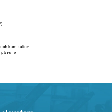
F)
 och kemikalier.
 på rulle