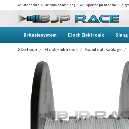
Order före 12 skickas samma dag
Experter på bränsle- & elsy
Bränslesystem
El och Elektronik
Slang 
Startsida
/
El och Elektronik
/
Kabel och Kablage
/