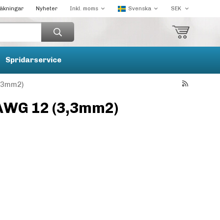
räkningar
Nyheter
Spridarservice
3,3mm2)
 AWG 12 (3,3mm2)