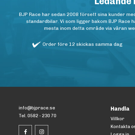
Ledande 
BJP Race har sedan 2008 försett sina kunder med h
standardbilar. Vi som ligger bakom BJP Race ha
mesta inom detta område via våran websh
Order före 12 skickas samma dag
info@bjprace.se
Handla
Tel. 0582 - 230 70
Villkor
Kontakta o
Logga in