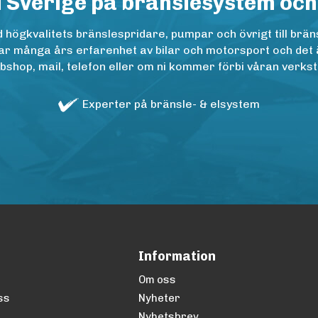
i Sverige på bränslesystem och
ögkvalitets bränslespridare, pumpar och övrigt till bräns
r många års erfarenhet av bilar och motorsport och det är n
op, mail, telefon eller om ni kommer förbi våran verkstad
Experter på bränsle- & elsystem
Information
Om oss
ss
Nyheter
Nyhetsbrev