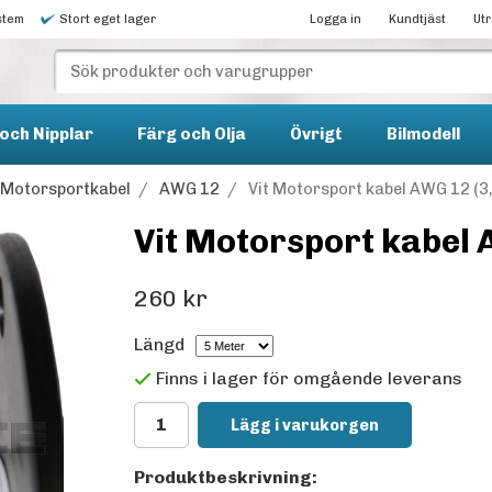
stem
Stort eget lager
Logga in
Kundtjäst
Ut
och Nipplar
Färg och Olja
Övrigt
Bilmodell
Motorsportkabel
/
AWG 12
/
Vit Motorsport kabel AWG 12 (
Vit Motorsport kabel
260 kr
Längd
Finns i lager för omgående leverans
Lägg i varukorgen
Produktbeskrivning: