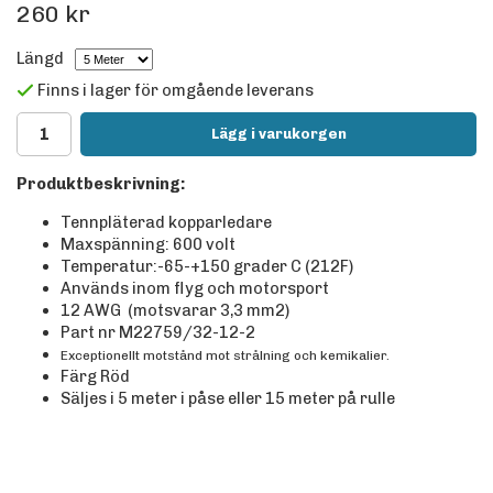
260 kr
Längd
Finns i lager för omgående leverans
Lägg i varukorgen
Produktbeskrivning:
Tennpläterad kopparledare
Maxspänning: 600 volt
Temperatur:-65-+150 grader C (212F)
Används inom flyg och motorsport
12 AWG (motsvarar 3,3 mm2)
Part nr M22759/32-12-2
Exceptionellt motstånd mot strålning och kemikalier.
Färg Röd
Säljes i 5 meter i påse eller 15 meter på rulle