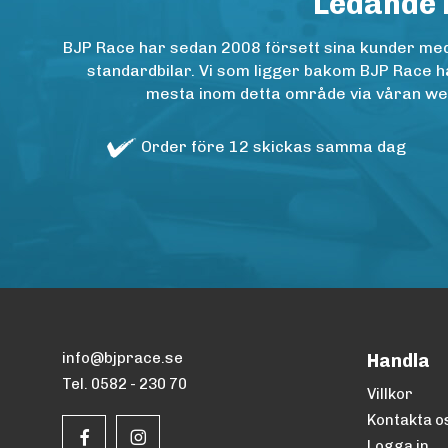
Ledande 
BJP Race har sedan 2008 försett sina kunder med h
standardbilar. Vi som ligger bakom BJP Race ha
mesta inom detta område via våran websh
Order före 12 skickas samma dag
info@bjprace.se
Handla
Tel. 0582 - 230 70
Villkor
Kontakta o
Logga in