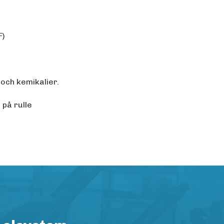
F)
 och kemikalier.
 på rulle