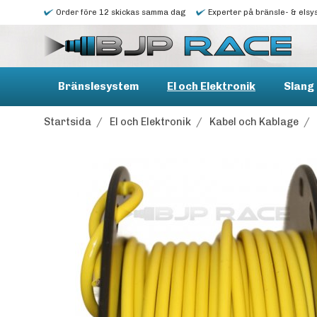
Order före 12 skickas samma dag
Experter på bränsle- & elsy
Bränslesystem
El och Elektronik
Slang 
Startsida
/
El och Elektronik
/
Kabel och Kablage
/