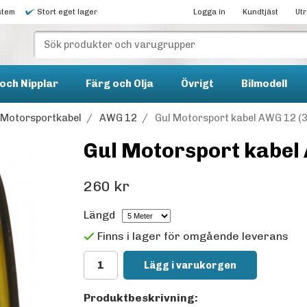
stem
Stort eget lager
Logga in
Kundtjäst
Ut
och Nipplar
Färg och Olja
Övrigt
Bilmodell
Motorsportkabel
/
AWG 12
/
Gul Motorsport kabel AWG 12 (
Gul Motorsport kabel
260 kr
Längd
Finns i lager för omgående leverans
Lägg i varukorgen
Produktbeskrivning: