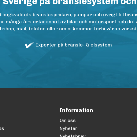
i Sverige på bränslesystem och
ögkvalitets bränslespridare, pumpar och övrigt till bräns
r många års erfarenhet av bilar och motorsport och det är n
op, mail, telefon eller om ni kommer förbi våran verkstad
Experter på bränsle- & elsystem
Information
Om oss
ss
Nyheter
Nyhetsbrev