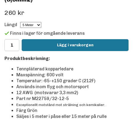
260 kr
Längd
Finns i lager för omgående leverans
Lägg i varukorgen
Produktbeskrivning:
Tennpläterad kopparledare
Maxspänning: 600 volt
Temperatur:-65-+150 grader C (212F)
Används inom flyg och motorsport
12 AWG (motsvarar 3,3 mm2)
Part nr M22759/32-12-5
Exceptionellt motstånd mot strålning och kemikalier.
Färg Grön
Säljes i 5 meter i påse eller 15 meter på rulle