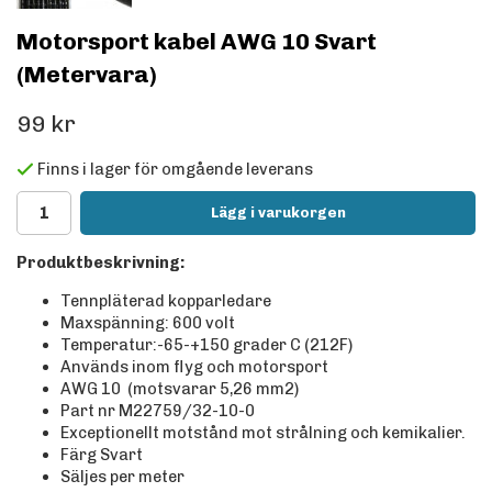
Motorsport kabel AWG 10 Svart
(Metervara)
99 kr
Finns i lager för omgående leverans
Lägg i varukorgen
Produktbeskrivning:
Tennpläterad kopparledare
Maxspänning: 600 volt
Temperatur:-65-+150 grader C (212F)
Används inom flyg och motorsport
AWG 10 (motsvarar 5,26 mm2)
Part nr M22759/32-10-0
Exceptionellt motstånd mot strålning och kemikalier.
Färg Svart
Säljes per meter