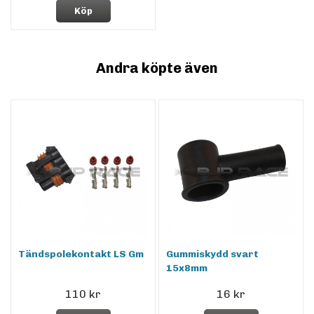
Köp
Andra köpte även
Tändspolekontakt LS Gm
Gummiskydd svart
15x8mm
110 kr
16 kr