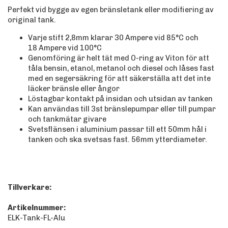
Perfekt vid bygge av egen bränsletank eller modifiering av
original tank.
Varje stift 2,8mm klarar 30 Ampere vid 85°C och
18 Ampere vid 100°C
Genomföring är helt tät med O-ring av Viton för att
tåla bensin, etanol, metanol och diesel och låses fast
med en segersäkring för att säkerställa att det inte
läcker bränsle eller ångor
Löstagbar kontakt på insidan och utsidan av tanken
Kan användas till 3st bränslepumpar eller till pumpar
och tankmätar givare
Svetsflänsen i aluminium passar till ett 50mm hål i
tanken och ska svetsas fast. 56mm ytterdiameter.
Tillverkare:
Artikelnummer:
ELK-Tank-FL-Alu