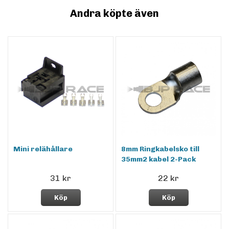
Andra köpte även
Mini relähållare
8mm Ringkabelsko till
35mm2 kabel 2-Pack
31 kr
22 kr
Köp
Köp