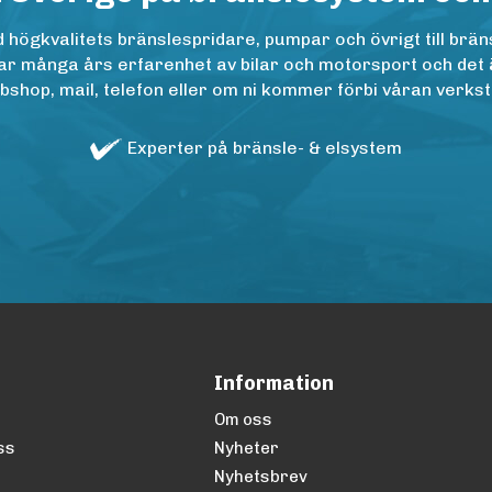
ögkvalitets bränslespridare, pumpar och övrigt till bräns
r många års erfarenhet av bilar och motorsport och det är n
op, mail, telefon eller om ni kommer förbi våran verkstad
Experter på bränsle- & elsystem
Information
Om oss
ss
Nyheter
Nyhetsbrev