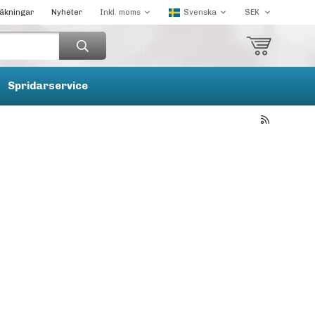
räkningar
Nyheter
Spridarservice