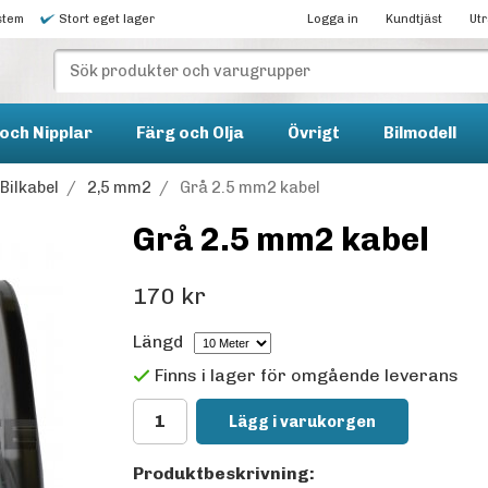
stem
Stort eget lager
Logga in
Kundtjäst
Ut
och Nipplar
Färg och Olja
Övrigt
Bilmodell
Bilkabel
/
2,5 mm2
/
Grå 2.5 mm2 kabel
Grå 2.5 mm2 kabel
170 kr
Längd
Finns i lager för omgående leverans
Lägg i varukorgen
Produktbeskrivning: