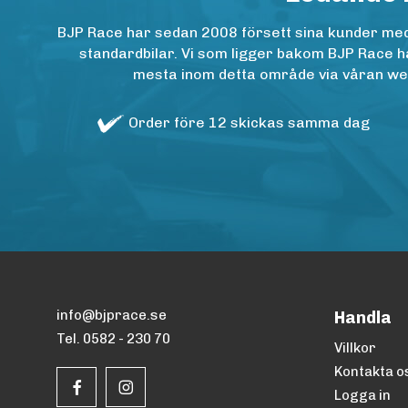
BJP Race har sedan 2008 försett sina kunder med h
standardbilar. Vi som ligger bakom BJP Race ha
mesta inom detta område via våran websh
Order före 12 skickas samma dag
info@bjprace.se
Handla
Tel. 0582 - 230 70
Villkor
Kontakta o
Logga in