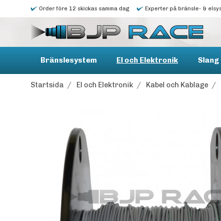
Order före 12 skickas samma dag
Experter på bränsle- & elsy
Bränslesystem
El och Elektronik
Slang 
Startsida
/
El och Elektronik
/
Kabel och Kablage
/