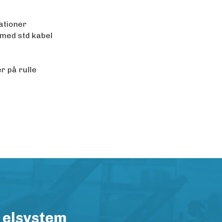
ationer
 med std kabel
r på rulle
 elsystem