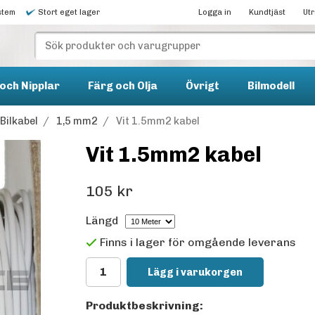
stem
Stort eget lager
Logga in
Kundtjäst
Ut
och Nipplar
Färg och Olja
Övrigt
Bilmodell
Bilkabel
/
1,5 mm2
/
Vit 1.5mm2 kabel
Vit 1.5mm2 kabel
105 kr
Längd
Finns i lager för omgående leverans
Lägg i varukorgen
Produktbeskrivning: