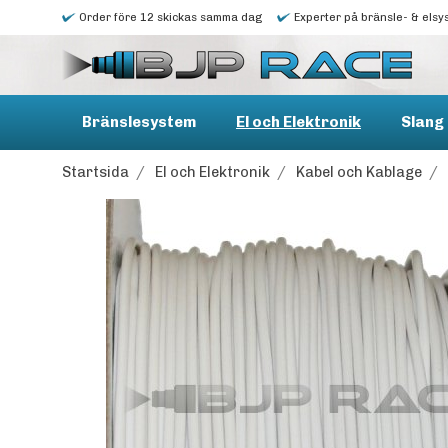
Order före 12 skickas samma dag
Experter på bränsle- & elsy
Bränslesystem
El och Elektronik
Slang 
Startsida
/
El och Elektronik
/
Kabel och Kablage
/