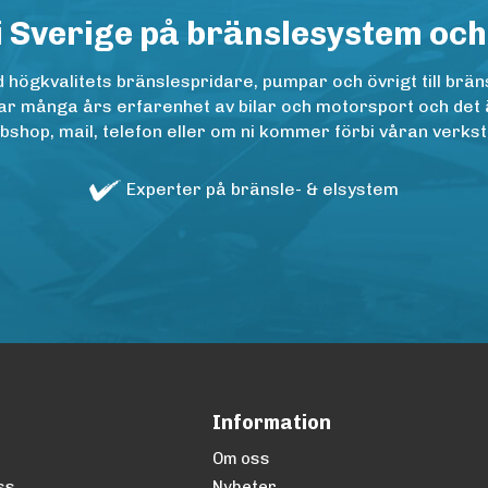
i Sverige på bränslesystem och
ögkvalitets bränslespridare, pumpar och övrigt till bräns
r många års erfarenhet av bilar och motorsport och det är n
op, mail, telefon eller om ni kommer förbi våran verkstad
Experter på bränsle- & elsystem
Information
Om oss
ss
Nyheter