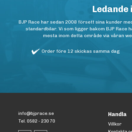
Ledande 
BJP Race har sedan 2008 försett sina kunder med h
standardbilar. Vi som ligger bakom BJP Race ha
mesta inom detta område via våran websh
Order före 12 skickas samma dag
info@bjprace.se
Handla
Tel. 0582 - 230 70
Villkor
Kontakta o