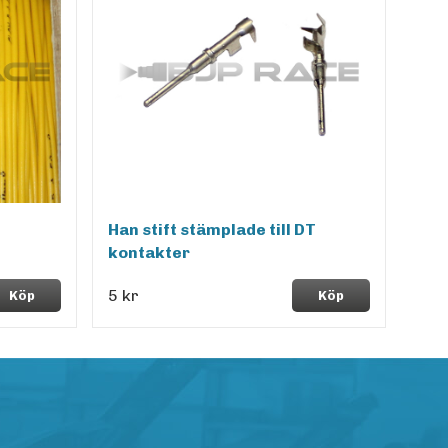
Han stift stämplade till DT
kontakter
5 kr
Köp
Köp