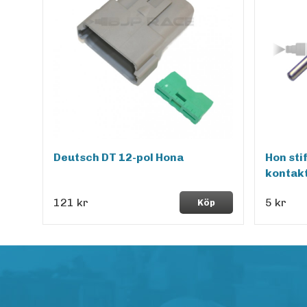
Deutsch DT 12-pol Hona
Hon sti
kontak
121 kr
5 kr
Köp