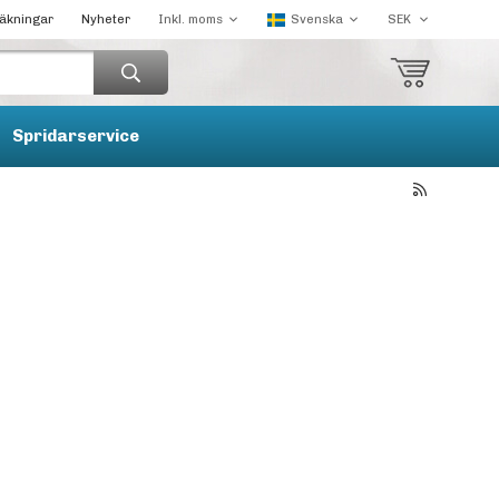
räkningar
Nyheter
Spridarservice