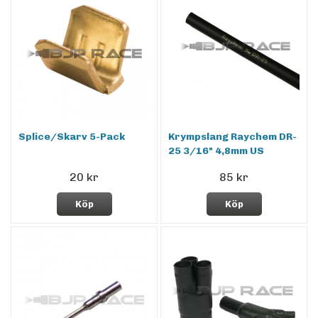
Splice/Skarv 5-Pack
Krympslang Raychem DR-
25 3/16" 4,8mm US
20 kr
85 kr
Köp
Köp