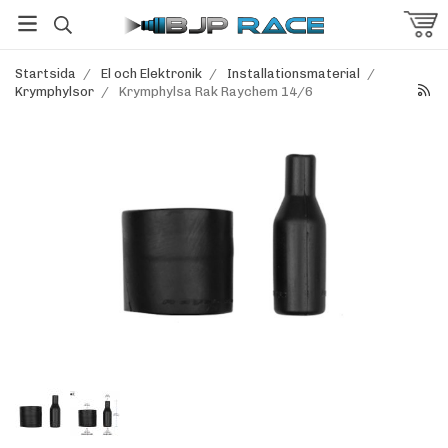
Startsida
/
El och Elektronik
/
Installationsmaterial
/
Krymphylsor
/
Krymphylsa Rak Raychem 14/6