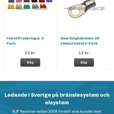
Flatstiftsäkringar 2-
6mm Ringkabelsko till
Pack
10mm2 kabel 2-Pack
15 kr
12 kr
Köp
Köp
Ledande i Sverige på bränslesystem och
elsystem
BJP Race har sedan 2008 försett sina kunder med