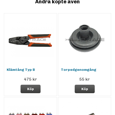
Andra köpte även
Klämtång Typ B
Torpedgenomgång
475 kr
55 kr
Köp
Köp