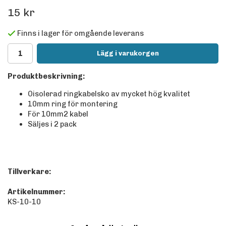
15 kr
Finns i lager för omgående leverans
Lägg i varukorgen
Produktbeskrivning:
Oisolerad ringkabelsko av mycket hög kvalitet
10mm ring för montering
För 10mm2 kabel
Säljes i 2 pack
Tillverkare:
Artikelnummer:
KS-10-10