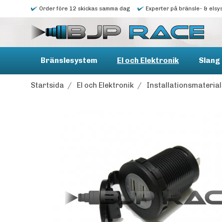
Order före 12 skickas samma dag
Experter på bränsle- & elsy
Bränslesystem
El och Elektronik
Slang 
Startsida
/
El och Elektronik
/
Installationsmaterial