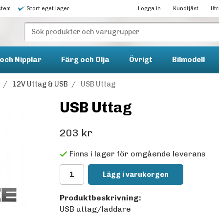
stem
Stort eget lager
Logga in
Kundtjäst
Ut
och Nipplar
Färg och Olja
Övrigt
Bilmodell
/
12V Uttag & USB
/
USB Uttag
USB Uttag
203 kr
Finns i lager för omgående leverans
Lägg i varukorgen
Produktbeskrivning:
USB uttag/laddare