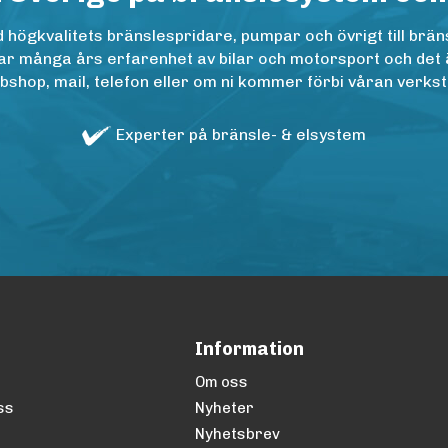
ögkvalitets bränslespridare, pumpar och övrigt till bräns
r många års erfarenhet av bilar och motorsport och det är n
op, mail, telefon eller om ni kommer förbi våran verkstad
Experter på bränsle- & elsystem
Information
Om oss
ss
Nyheter
Nyhetsbrev