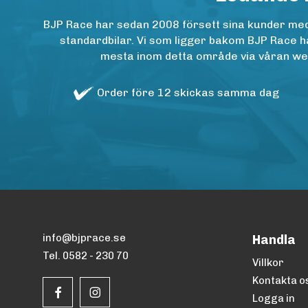
BJP Race har sedan 2008 försett sina kunder med h
standardbilar. Vi som ligger bakom BJP Race ha
mesta inom detta område via våran websh
Order före 12 skickas samma dag
info@bjprace.se
Handla
Tel. 0582 - 230 70
Villkor
Kontakta o
Logga in