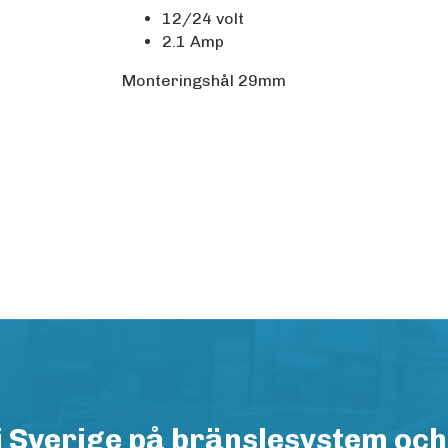
12/24 volt
2.1 Amp
Monteringshål 29mm
i Sverige på bränslesystem och