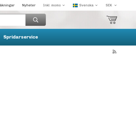
räkningar
Nyheter
Spridarservice