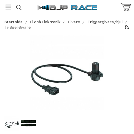
Startsida
/
El och Elektronik
/
Givare
/
Triggergivare/hjul
/
Triggergivare