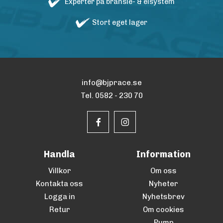
Experter på bränsle- & elsystem
Stort eget lager
info@bjprace.se
Tel. 0582 - 230 70
Handla
Information
Villkor
Om oss
Kontakta oss
Nyheter
Logga in
Nyhetsbrev
Retur
Om cookies
Pump