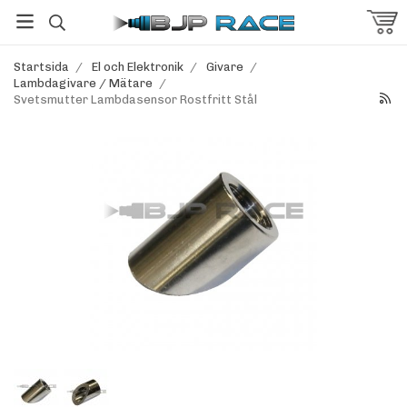
Startsida
/
El och Elektronik
/
Givare
/
Lambdagivare / Mätare
/
Svetsmutter Lambdasensor Rostfritt Stål