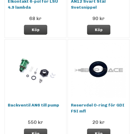
Elkontakt 6-pol för LSU
AN12 Svart Stål
4.9 lambda
Svetsnippel
68 kr
90 kr
Köp
Köp
Backventil AN6 till pump
Reservdel O-ring för GDI
FSI mfl
550 kr
20 kr
Köp
Köp