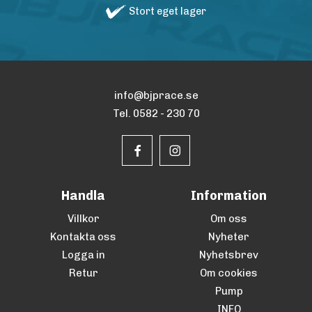
Stort eget lager
info@bjprace.se
Tel. 0582 - 230 70
Handla
Information
Villkor
Om oss
Kontakta oss
Nyheter
Logga in
Nyhetsbrev
Retur
Om cookies
Pump
INFO