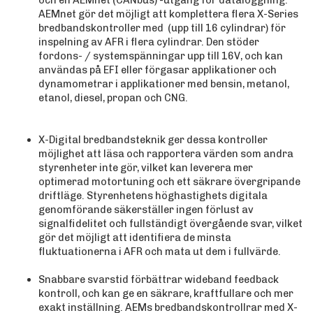
AEMnet gör det möjligt att komplettera flera X-Series
bredbandskontroller med (upp till 16 cylindrar) för
inspelning av AFR i flera cylindrar. Den stöder
fordons- / systemspänningar upp till 16V, och kan
användas på EFI eller förgasar applikationer och
dynamometrar i applikationer med bensin, metanol,
etanol, diesel, propan och CNG.
X-Digital bredbandsteknik ger dessa kontroller
möjlighet att läsa och rapportera värden som andra
styrenheter inte gör, vilket kan leverera mer
optimerad motortuning och ett säkrare övergripande
driftläge. Styrenhetens höghastighets digitala
genomförande säkerställer ingen förlust av
signalfidelitet och fullständigt övergående svar, vilket
gör det möjligt att identifiera de minsta
fluktuationerna i AFR och mata ut dem i fullvärde.
Snabbare svarstid förbättrar wideband feedback
kontroll, och kan ge en säkrare, kraftfullare och mer
exakt inställning. AEMs bredbandskontrollrar med X-