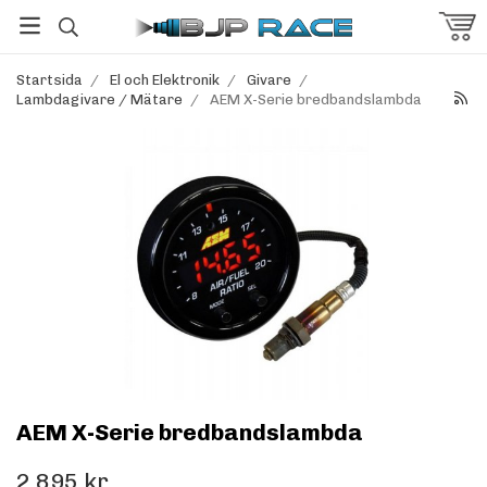
Startsida
/
El och Elektronik
/
Givare
/
Lambdagivare / Mätare
/
AEM X-Serie bredbandslambda
AEM X-Serie bredbandslambda
2 895 kr