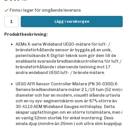
Finns i lager för omgående leverans
Lägg i varukorgen
Produktbeskrivning:
AEMs X-serie Wideband UEGO-mätare för luft- /
bränsleförhållande sensor är byggda på en unik,
patentsökande X-Digital-teknik som gör dem till de
snabbaste svarande bredbandskontrollerna för luft /
bränsleförhållande i oberoende testning mot 17
andra wideband UEGO luft- / bränsle mätare.
UEGO AFR Sensor Controller Mätare (PN 30-0300) X-
Seriens bredbandsmätare mäter 2 1/16 tum (52 ​​mm) i
diameter och har en modern, visuellt slående urtavla
och en ny syv-segmentskärm som är 87% större än
30-4110 AEM Wideband Gauges mittdisplay. Detta
skapar uppfattningen om en större totalmätare, men i
en vanlig 52mm storlek för enkel montering. Dess
smala djup (mindre än 25mm ) och ultra slim koppdjup