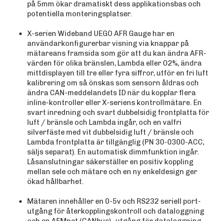
på 5mm ökar dramatiskt dess applikationsbas och
potentiella monteringsplatser.
X-serien Wideband UEGO AFR Gauge har en
användarkonfigurerbar visning via knappar på
mätareans framsida som gör att du kan ändra AFR-
värden för olika bränslen, Lambda eller O2%, ändra
mittdisplayen till tre eller fyra siffror, utför en fri luft
kalibrering om så önskas som sensorn åldras och
ändra CAN-meddelandets ID när du kopplar flera
inline-kontroller eller X-seriens kontrollmätare. En
svart inredning och svart dubbelsidig frontplatta för
luft / bränsle och Lambda ingår, och en valfri
silverfäste med vit dubbelsidig luft / bränsle och
Lambda frontplatta är tillgänglig (PN 30-0300-ACC,
säljs separat). En automatisk dimmfunktion ingår.
Låsanslutningar säkerställer en positiv koppling
mellan sele och mätare och en ny enkeldesign ger
ökad hållbarhet.
Mätaren innehåller en 0-5v och RS232 seriell port-
utgång för återkopplingskontroll och dataloggning
och en AEMnet (CANbus) -utgång för dataloggning.