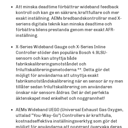
Att minska deadtime förbättrar wideband feedback
kontroll och kan ge en säkrare, kraftfullare och mer
exakt inställning. AEMs bredbandskontrollrar med X-
seriens digitala teknik kan minska deadtime och
förbättra bilens prestanda genom mer exakt AFR-
inställning.
X-Series Wideband Gauge och X-Series Inline
Controller stöder den populära Bosch 4.9LSU-
sensorn och kan utnyttja både
fabrikskalibreringsmotståndet och
friluftskalibreringsmetoderna **. Detta gör det
möjligt för användarna att utnyttja exakt
fabriksmotståndskalibrering när en sensor är ny men
tillåter sedan friluftskalibrering om användaren
önskar när sensorn åldras. Det är det perfekta
äktenskapet med enkelhet och noggrannhet!
AEMs Wideband UEGO (Universal Exhaust Gas Oxygen,
uttalad "You-Way-Go") Controllers är kraftfulla,
kostnadseffektiva inställningsverktyg som gör det
möjligt för användarna att noggrant övervaka deras