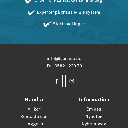
Order före 12 skickas samma dag
Experter på bränsle- & elsystem
Stort eget lager
info@bjprace.se
Tel. 0582 - 230 70
Handla
Information
Villkor
Om oss
Kontakta oss
Nyheter
Logga in
Nyhetsbrev