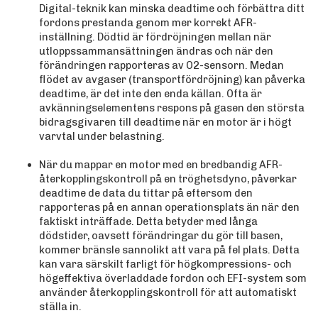
Digital-teknik kan minska deadtime och förbättra ditt
fordons prestanda genom mer korrekt AFR-
inställning. Dödtid är fördröjningen mellan när
utloppssammansättningen ändras och när den
förändringen rapporteras av O2-sensorn. Medan
flödet av avgaser (transportfördröjning) kan påverka
deadtime, är det inte den enda källan. Ofta är
avkänningselementens respons på gasen den största
bidragsgivaren till deadtime när en motor är i högt
varvtal under belastning.
När du mappar en motor med en bredbandig AFR-
återkopplingskontroll på en tröghetsdyno, påverkar
deadtime de data du tittar på eftersom den
rapporteras på en annan operationsplats än när den
faktiskt inträffade. Detta betyder med långa
dödstider, oavsett förändringar du gör till basen,
kommer bränsle sannolikt att vara på fel plats. Detta
kan vara särskilt farligt för högkompressions- och
högeffektiva överladdade fordon och EFI-system som
använder återkopplingskontroll för att automatiskt
ställa in.