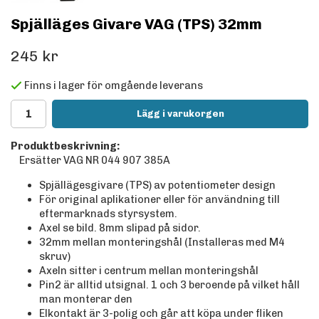
Spjälläges Givare VAG (TPS) 32mm
245 kr
Finns i lager för omgående leverans
Lägg i varukorgen
Produktbeskrivning:
Ersätter VAG NR 044 907 385A
Spjällägesgivare (TPS) av potentiometer design
För original aplikationer eller för användning till
eftermarknads styrsystem.
Axel se bild. 8mm slipad på sidor.
32mm mellan monteringshål (Installeras med M4
skruv)
Axeln sitter i centrum mellan monteringshål
Pin2 är alltid utsignal. 1 och 3 beroende på vilket håll
man monterar den
Elkontakt är 3-polig och går att köpa under fliken