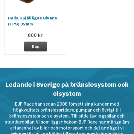
Hella Spjälläges Givare
(TPS) 32mm
860 kr
Köp
Ledande i Sverige på bränslesystem och
elsystem
BJP Race har sedan 2008 försett sina kunder med
högkvalitets bränslespridare, pumpar och övrigt till
bränslesystem och elsystem. Till både tävlingsbilar och
standardbilar. Vi som ligger bakom BJP Race har många års
erfarenhet av bilar och motorsport och det är något vi