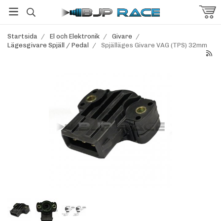
Startsida
/
El och Elektronik
/
Givare
/
Lägesgivare Spjäll / Pedal
/
Spjälläges Givare VAG (TPS) 32mm