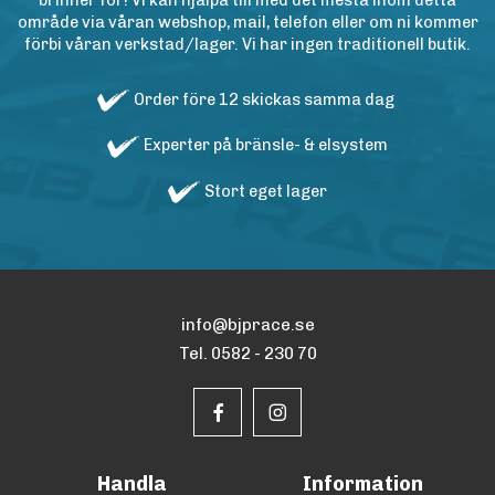
brinner för! Vi kan hjälpa till med det mesta inom detta
område via våran webshop, mail, telefon eller om ni kommer
förbi våran verkstad/lager. Vi har ingen traditionell butik.
Order före 12 skickas samma dag
Experter på bränsle- & elsystem
Stort eget lager
info@bjprace.se
Tel. 0582 - 230 70
Handla
Information