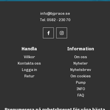
info@bjprace.se
Tel. 0582 - 230 70
Handla
Information
Villkor
Om oss
Kontakta oss
Nyheter
Logga in
Nyhetsbrev
Retur
Om cookies
Pump
INFO
FAQ
Prenumerera på nyhetsbrevet för våra bästa