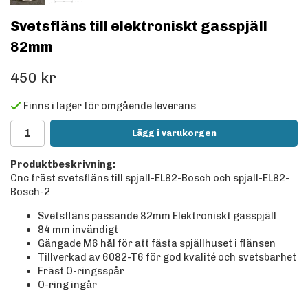
Svetsfläns till elektroniskt gasspjäll
82mm
450 kr
Finns i lager för omgående leverans
Lägg i varukorgen
Produktbeskrivning:
Cnc fräst svetsfläns till spjall-EL82-Bosch och spjall-EL82-
Bosch-2
Svetsfläns passande 82mm Elektroniskt gasspjäll
84 mm invändigt
Gängade M6 hål för att fästa spjällhuset i flänsen
Tillverkad av 6082-T6 för god kvalité och svetsbarhet
Fräst O-ringsspår
O-ring ingår