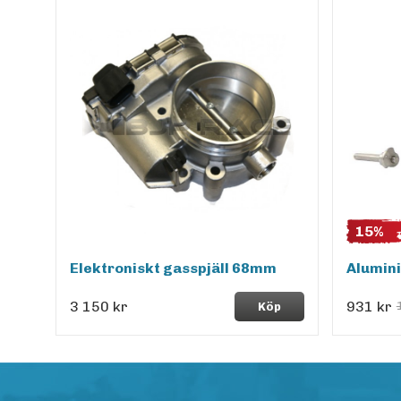
15%
Elektroniskt gasspjäll 68mm
Alumini
3 150 kr
931 kr
Köp