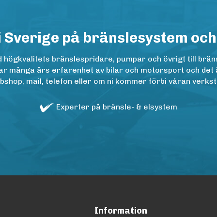
i Sverige på bränslesystem och
ögkvalitets bränslespridare, pumpar och övrigt till bräns
r många års erfarenhet av bilar och motorsport och det är n
op, mail, telefon eller om ni kommer förbi våran verkstad
Experter på bränsle- & elsystem
Information