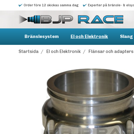
Order före 12 skickas samma dag
Experter på bränsle- & elsy
Bränslesystem
El och Elektronik
Slang 
Startsida
/
El och Elektronik
/
Flänsar och adapters f