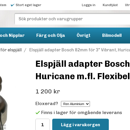
stem
Stort eget lager
Logga in
Kundtjäst
Ut
och Nipplar
Färg och Olja
Övrigt
Bilmodell
ör elspjäll
/
Elspjäll adapter Bosch 82mm för 3" Vibrant, Hurica
Elspjäll adapter Bosch
Huricane m.fl. Flexibel
1 200 kr
Eloxerad?
Finns i lager för omgående leverans
Lägg i varukorgen